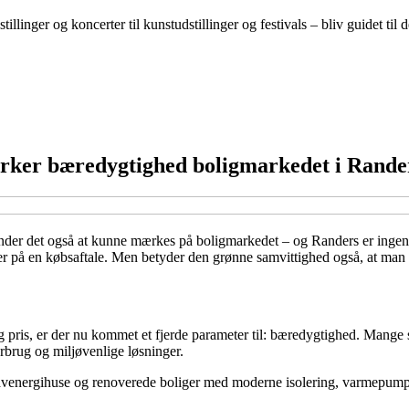
llinger og koncerter til kunstudstillinger og festivals – bliv guidet til 
irker bæredygtighed boligmarkedet i Rande
nder det også at kunne mærkes på boligmarkedet – og Randers er ingen 
er på en købsaftale. Men betyder den grønne samvittighed også, at man 
g pris, er der nu kommet et fjerde parameter til: bæredygtighed. Mange 
orbrug og miljøvenlige løsninger.
 lavenergihuse og renoverede boliger med moderne isolering, varmepump