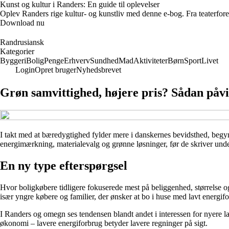
Kunst og kultur i Randers: En guide til oplevelser
Oplev Randers rige kultur- og kunstliv med denne e-bog. Fra teaterforesti
Download nu
Randrusiansk
Kategorier
Byggeri
Bolig
Penge
Erhverv
Sundhed
Mad
Aktiviteter
Børn
Sport
Livet
Login
Opret bruger
Nyhedsbrevet
Grøn samvittighed, højere pris? Sådan påv
I takt med at bæredygtighed fylder mere i danskernes bevidsthed, begy
energimærkning, materialevalg og grønne løsninger, før de skriver und
En ny type efterspørgsel
Hvor boligkøbere tidligere fokuserede mest på beliggenhed, størrelse o
især yngre købere og familier, der ønsker at bo i huse med lavt energif
I Randers og omegn ses tendensen blandt andet i interessen for nyere
økonomi – lavere energiforbrug betyder lavere regninger på sigt.