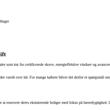
fingre
ift
ialer som træ fra certificerede skove, energieffektive vinduer og avancer
re værdi over tid. For mange købere bliver det derfor et spørgsmål om at 
ere at renovere deres eksisterende boliger med fokus på bæredygtighed.