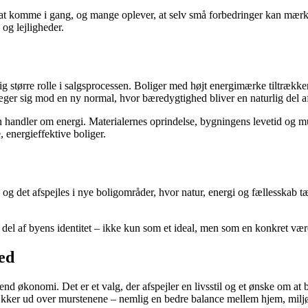
ere at komme i gang, og mange oplever, at selv små forbedringer kan mæ
og lejligheder.
større rolle i salgsprocessen. Boliger med højt energimærke tiltrækker f
æger sig mod en ny normal, hvor bæredygtighed bliver en naturlig del a
handler om energi. Materialernes oprindelse, bygningens levetid og mul
, energieffektive boliger.
n, og det afspejles i nye boligområder, hvor natur, energi og fællesska
 del af byens identitet – ikke kun som et ideal, men som en konkret vær
hed
d økonomi. Det er et valg, der afspejler en livsstil og et ønske om at b
r rækker ud over murstenene – nemlig en bedre balance mellem hjem, milj