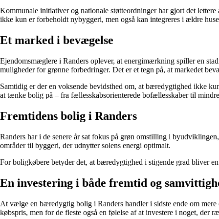
Kommunale initiativer og nationale støtteordninger har gjort det lett
ikke kun er forbeholdt nybyggeri, men også kan integreres i ældre huse 
Et marked i bevægelse
Ejendomsmæglere i Randers oplever, at energimærkning spiller en stadig 
muligheder for grønne forbedringer. Det er et tegn på, at markedet bev
Samtidig er der en voksende bevidsthed om, at bæredygtighed ikke kun 
at tænke bolig på – fra fællesskabsorienterede bofællesskaber til mindre
Fremtidens bolig i Randers
Randers har i de senere år sat fokus på grøn omstilling i byudviklinge
områder til byggeri, der udnytter solens energi optimalt.
For boligkøbere betyder det, at bæredygtighed i stigende grad bliver en
En investering i både fremtid og samvittig
At vælge en bæredygtig bolig i Randers handler i sidste ende om mere en
købspris, men for de fleste også en følelse af at investere i noget, de