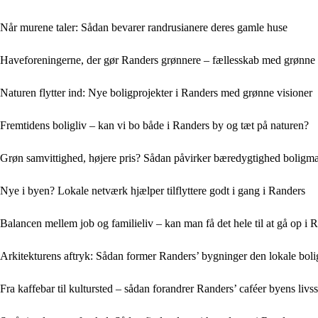
Når murene taler: Sådan bevarer randrusianere deres gamle huse
Haveforeningerne, der gør Randers grønnere – fællesskab med grønne 
Naturen flytter ind: Nye boligprojekter i Randers med grønne visioner
Fremtidens boligliv – kan vi bo både i Randers by og tæt på naturen?
Grøn samvittighed, højere pris? Sådan påvirker bæredygtighed boligma
Nye i byen? Lokale netværk hjælper tilflyttere godt i gang i Randers
Balancen mellem job og familieliv – kan man få det hele til at gå op i 
Arkitekturens aftryk: Sådan former Randers’ bygninger den lokale bolig
Fra kaffebar til kultursted – sådan forandrer Randers’ caféer byens livsst