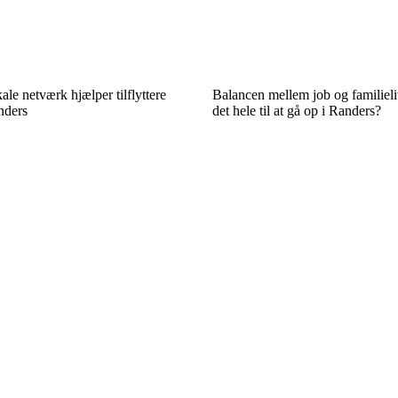
le netværk hjælper tilflyttere
Balancen mellem job og familiel
nders
det hele til at gå op i Randers?