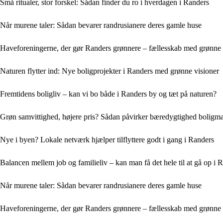
Små ritualer, stor forskel: Sådan finder du ro i hverdagen i Randers
Når murene taler: Sådan bevarer randrusianere deres gamle huse
Haveforeningerne, der gør Randers grønnere – fællesskab med grønne 
Naturen flytter ind: Nye boligprojekter i Randers med grønne visioner
Fremtidens boligliv – kan vi bo både i Randers by og tæt på naturen?
Grøn samvittighed, højere pris? Sådan påvirker bæredygtighed boligma
Nye i byen? Lokale netværk hjælper tilflyttere godt i gang i Randers
Balancen mellem job og familieliv – kan man få det hele til at gå op i 
Når murene taler: Sådan bevarer randrusianere deres gamle huse
Haveforeningerne, der gør Randers grønnere – fællesskab med grønne 