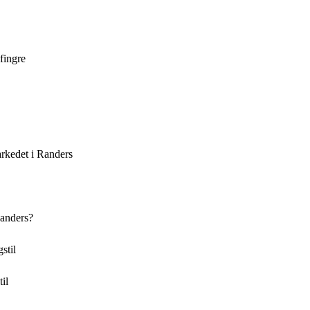
fingre
rkedet i Randers
Randers?
stil
il