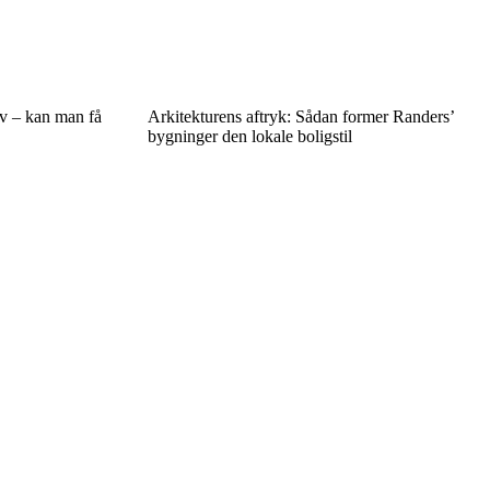
iv – kan man få
Arkitekturens aftryk: Sådan former Randers’
bygninger den lokale boligstil