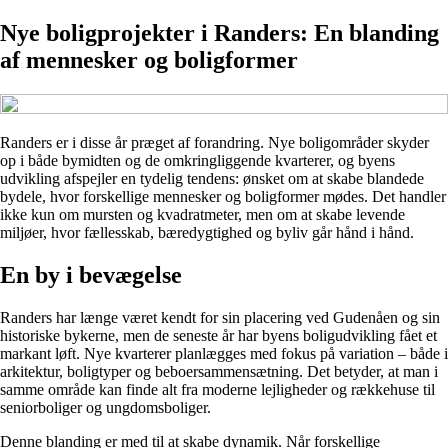
Nye boligprojekter i Randers: En blanding
af mennesker og boligformer
Randers er i disse år præget af forandring. Nye boligområder skyder
op i både bymidten og de omkringliggende kvarterer, og byens
udvikling afspejler en tydelig tendens: ønsket om at skabe blandede
bydele, hvor forskellige mennesker og boligformer mødes. Det handler
ikke kun om mursten og kvadratmeter, men om at skabe levende
miljøer, hvor fællesskab, bæredygtighed og byliv går hånd i hånd.
En by i bevægelse
Randers har længe været kendt for sin placering ved Gudenåen og sin
historiske bykerne, men de seneste år har byens boligudvikling fået et
markant løft. Nye kvarterer planlægges med fokus på variation – både i
arkitektur, boligtyper og beboersammensætning. Det betyder, at man i
samme område kan finde alt fra moderne lejligheder og rækkehuse til
seniorboliger og ungdomsboliger.
Denne blanding er med til at skabe dynamik. Når forskellige