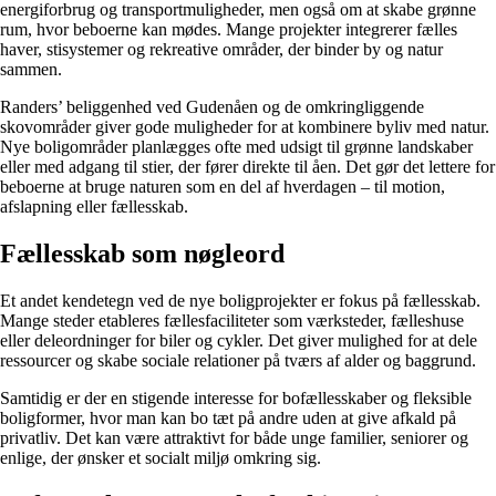
energiforbrug og transportmuligheder, men også om at skabe grønne
rum, hvor beboerne kan mødes. Mange projekter integrerer fælles
haver, stisystemer og rekreative områder, der binder by og natur
sammen.
Randers’ beliggenhed ved Gudenåen og de omkringliggende
skovområder giver gode muligheder for at kombinere byliv med natur.
Nye boligområder planlægges ofte med udsigt til grønne landskaber
eller med adgang til stier, der fører direkte til åen. Det gør det lettere for
beboerne at bruge naturen som en del af hverdagen – til motion,
afslapning eller fællesskab.
Fællesskab som nøgleord
Et andet kendetegn ved de nye boligprojekter er fokus på fællesskab.
Mange steder etableres fællesfaciliteter som værksteder, fælleshuse
eller deleordninger for biler og cykler. Det giver mulighed for at dele
ressourcer og skabe sociale relationer på tværs af alder og baggrund.
Samtidig er der en stigende interesse for bofællesskaber og fleksible
boligformer, hvor man kan bo tæt på andre uden at give afkald på
privatliv. Det kan være attraktivt for både unge familier, seniorer og
enlige, der ønsker et socialt miljø omkring sig.