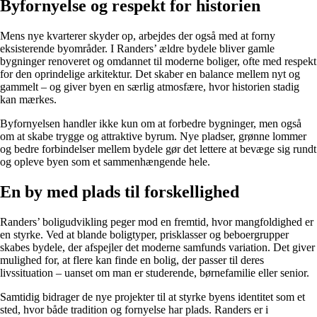
Byfornyelse og respekt for historien
Mens nye kvarterer skyder op, arbejdes der også med at forny
eksisterende byområder. I Randers’ ældre bydele bliver gamle
bygninger renoveret og omdannet til moderne boliger, ofte med respekt
for den oprindelige arkitektur. Det skaber en balance mellem nyt og
gammelt – og giver byen en særlig atmosfære, hvor historien stadig
kan mærkes.
Byfornyelsen handler ikke kun om at forbedre bygninger, men også
om at skabe trygge og attraktive byrum. Nye pladser, grønne lommer
og bedre forbindelser mellem bydele gør det lettere at bevæge sig rundt
og opleve byen som et sammenhængende hele.
En by med plads til forskellighed
Randers’ boligudvikling peger mod en fremtid, hvor mangfoldighed er
en styrke. Ved at blande boligtyper, prisklasser og beboergrupper
skabes bydele, der afspejler det moderne samfunds variation. Det giver
mulighed for, at flere kan finde en bolig, der passer til deres
livssituation – uanset om man er studerende, børnefamilie eller senior.
Samtidig bidrager de nye projekter til at styrke byens identitet som et
sted, hvor både tradition og fornyelse har plads. Randers er i