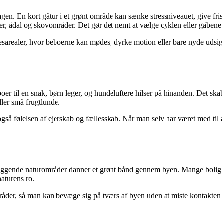
dagen. En kort gåtur i et grønt område kan sænke stressniveauet, give fr
r, ådal og skovområder. Det gør det nemt at vælge cyklen eller gåbenet 
sarealer, hvor beboerne kan mødes, dyrke motion eller bare nyde udsigte
r til en snak, børn leger, og hundeluftere hilser på hinanden. Det ska
ller små frugtlunde.
gså følelsen af ejerskab og fællesskab. Når man selv har været med til 
ggende naturområder danner et grønt bånd gennem byen. Mange boligkvarter
naturens ro.
 så man kan bevæge sig på tværs af byen uden at miste kontakten til na
.