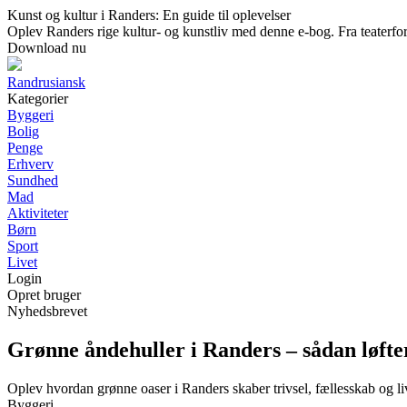
Kunst og kultur i Randers: En guide til oplevelser
Oplev Randers rige kultur- og kunstliv med denne e-bog. Fra teaterforest
Download nu
Randrusiansk
Kategorier
Byggeri
Bolig
Penge
Erhverv
Sundhed
Mad
Aktiviteter
Børn
Sport
Livet
Login
Opret bruger
Nyhedsbrevet
Grønne åndehuller i Randers – sådan løfter
Oplev hvordan grønne oaser i Randers skaber trivsel, fællesskab og li
Byggeri