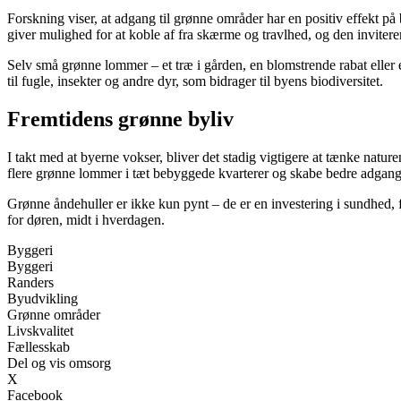
Forskning viser, at adgang til grønne områder har en positiv effekt p
giver mulighed for at koble af fra skærme og travlhed, og den invitere
Selv små grønne lommer – et træ i gården, en blomstrende rabat eller e
til fugle, insekter og andre dyr, som bidrager til byens biodiversitet.
Fremtidens grønne byliv
I takt med at byerne vokser, bliver det stadig vigtigere at tænke nat
flere grønne lommer i tæt bebyggede kvarterer og skabe bedre adgang ti
Grønne åndehuller er ikke kun pynt – de er en investering i sundhed,
for døren, midt i hverdagen.
Byggeri
Byggeri
Randers
Byudvikling
Grønne områder
Livskvalitet
Fællesskab
Del og vis omsorg
X
Facebook