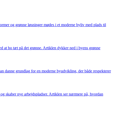
former og grønne løsninger mødes i et moderne byliv med plads til
ed at bo tæt på det grønne. Artiklen dykker ned i byens grønne
kan danne grundlag for en moderne byudvikling, der både respekterer
r og skaber nye arbejdspladser. Artiklen ser nærmere på, hvordan