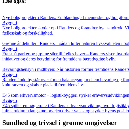
Læs også:
Nye boligprojekter i Randers: En blanding af mennesker og boligfor
Byggeri
Nye boligprojekter skyder op i Randers og forandrer byens udtryk. Vi
fællesskab og forskellighed.
Grønne åndehuller i Randers – sådan løfter naturen livskvaliteten i bo
Byggeri
Fra små parker og grønne stier til fælles haver – Randers viser, hvo
initiativer og deres betydning for fremtidens bæredygtige byliv.
Bevaringshensyn i midtbyen: Når historien former fremtidens Rander
Byggeri
Randers’ midtby står over for en balancegang mellem bevaring og for
kulturarven og skaber plads til fremtidens liv.
E45 som erhvervsmotor – logistikbyggeri styrker erhvervsudviklingen
Byggeri
E45 spiller en nøglerolle i Randers’ erhvervsudvikling, hvor logistik
infrastrukturen langs motorvejen driver vækst og styrker byens posit
Sundhed og trivsel i grønne omgivelser