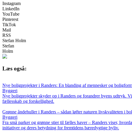
Instagram
LinkedIn
YouTube
Pinterest
TikTok
Mail
RSS
Stefan Holm
Stefan
Holm
Læs også:
Nye boligprojekter i Randers: En blanding af mennesker og boligfor
Byggeri
Nye boligprojekter skyder op i Randers og forandrer byens udtryk. Vi
fællesskab og forskellighed.
Grønne åndehuller i Randers – sådan løfter naturen livskvaliteten i bo
Byggeri
Fra små parker og grønne stier til fælles haver – Randers viser, hvo
initiativer og deres betydning for fremtidens bæredygtige byliv.