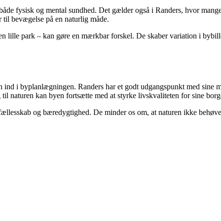
å både fysisk og mental sundhed. Det gælder også i Randers, hvor mange 
r til bevægelse på en naturlig måde.
n lille park – kan gøre en mærkbar forskel. De skaber variation i bybill
uren ind i byplanlægningen. Randers har et godt udgangspunkt med sine 
l naturen kan byen fortsætte med at styrke livskvaliteten for sine borg
 fællesskab og bæredygtighed. De minder os om, at naturen ikke behøver