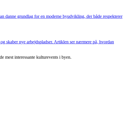
kan danne grundlag for en moderne byudvikling, der både respekterer
r og skaber nye arbejdspladser. Artiklen ser nærmere på, hvordan
 de mest interessante kulturevents i byen.