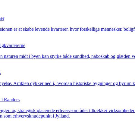
mer
sionen er at skabe levende kvarterer, hvor forskellige mennesker, bolig
ligkvartererne
rdan naturen midt i byen kan styrke både sundhed, naboskab og glæden v
s
nyelse. Artiklen dykker ned i, hvordan historiske bygninger og byrum 
 i Randers
byggeri og strategisk placerede erhvervsområder tiltrækker virksomhede
ion som erhvervsknudepunkt i Jylland.