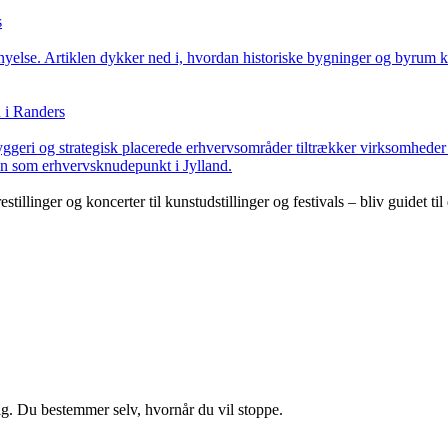
s
nyelse. Artiklen dykker ned i, hvordan historiske bygninger og byrum 
 i Randers
byggeri og strategisk placerede erhvervsområder tiltrækker virksomhede
ion som erhvervsknudepunkt i Jylland.
illinger og koncerter til kunstudstillinger og festivals – bliv guidet til
ig. Du bestemmer selv, hvornår du vil stoppe.