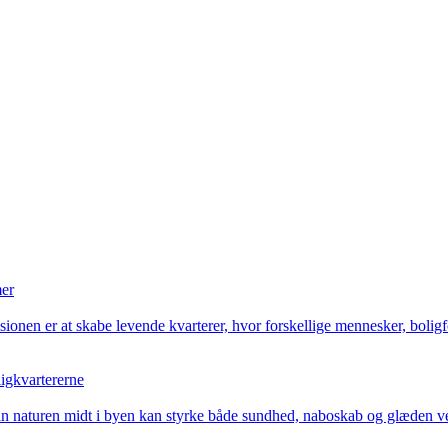
mer
sionen er at skabe levende kvarterer, hvor forskellige mennesker, bolig
ligkvartererne
rdan naturen midt i byen kan styrke både sundhed, naboskab og glæden v