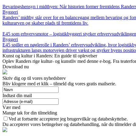
Bevaringshensyn i midtbyen: Når historien former fremtidens Rander
Byggeri
Randers’ midtby står over for en balancegang mellem bevaring og for
kulturarven og skaber plads til fremtidens liv.
E45 som erhvervsmotor – logistikbyggeri styrker erhvervsudviklingen
Byggeri
E45 spiller en nøglerolle i Randers’ erhvervsudvikling, hvor logistik
infrastrukturen langs motorvejen driver vækst og styrker byens posit
Kunst og kultur i Randers: En guide til oplevelser
Oplev Randers rige kultur- og kunstliv med denne e-bog. Fra teaterforest
Download nu
Skriv dig op til vores nyhedsbrev
Bliv klogere med et klik – tilmeld dig vores gratis mailserie.
Indtast din mail
Vær med
Mange tak for din tilmelding
Ved at fortsætte accepterer jeg brugervilkår og databeskyttelse.
Du accepterer vores betingelser og databehandling, når du tilmelder d