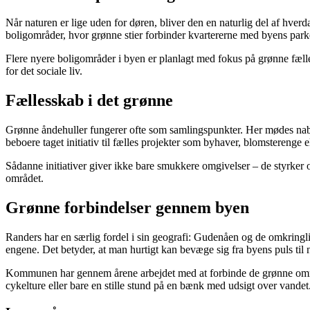
Når naturen er lige uden for døren, bliver den en naturlig del af hver
boligområder, hvor grønne stier forbinder kvartererne med byens parke
Flere nyere boligområder i byen er planlagt med fokus på grønne fælle
for det sociale liv.
Fællesskab i det grønne
Grønne åndehuller fungerer ofte som samlingspunkter. Her mødes naboe
beboere taget initiativ til fælles projekter som byhaver, blomsterenge e
Sådanne initiativer giver ikke bare smukkere omgivelser – de styrker o
området.
Grønne forbindelser gennem byen
Randers har en særlig fordel i sin geografi: Gudenåen og de omkringli
engene. Det betyder, at man hurtigt kan bevæge sig fra byens puls til 
Kommunen har gennem årene arbejdet med at forbinde de grønne områder,
cykelture eller bare en stille stund på en bænk med udsigt over vandet