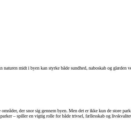
rdan naturen midt i byen kan styrke både sundhed, naboskab og glæden v
områder, der snor sig gennem byen. Men det er ikke kun de store park
arker – spiller en vigtig rolle for både trivsel, fællesskab og livskvalite